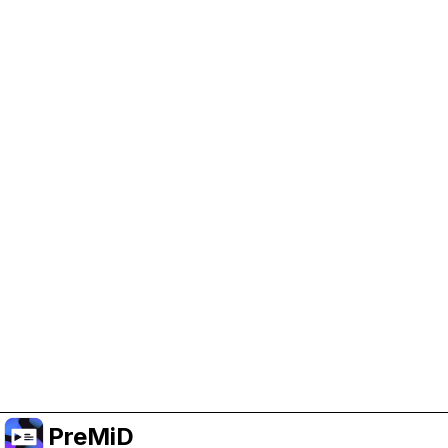
Trợ giúp PreMiD
Kích hoạt cookie quảng cáo giúp chúng tôi có
thêm kinh phí và duy trì dự án.
Quản lý Cookie
Hoặc đăng ký Premium để có trải nghiệm không
quảng cáo trong khi vẫn ủng hộ dự án.
Nâng cấp lên Premium
PreMiD