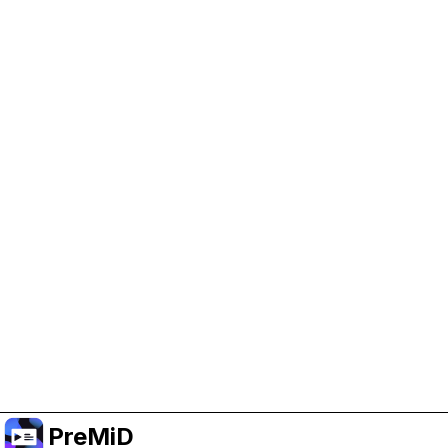
Trợ giúp PreMiD
Kích hoạt cookie quảng cáo giúp chúng tôi có
thêm kinh phí và duy trì dự án.
Quản lý Cookie
Hoặc đăng ký Premium để có trải nghiệm không
quảng cáo trong khi vẫn ủng hộ dự án.
Nâng cấp lên Premium
PreMiD