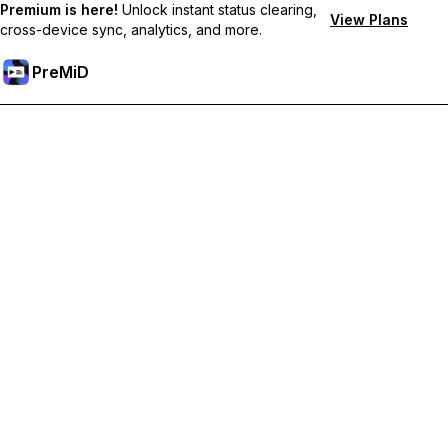
Premium is here!
Unlock instant status clearing,
View Plans
cross-device sync, analytics, and more.
PreMiD
Mở khoá các tính năng Premium
Nhận tính năng xóa trạng thái lập tức, trạng thái tùy chỉnh, đồng
bộ đa thiết bị và hỗ trợ tức thì
Tham gia Premium