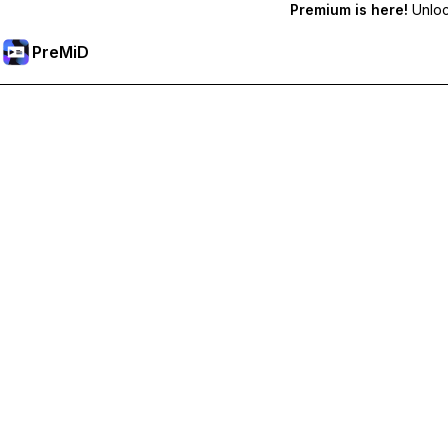
Premium is here!
Unlock
PreMiD
Розблокуйте Premium функції
Get instant status clearing, custom statuses, cross-device sy
Перейти на Premium
All Categories
Most Popular