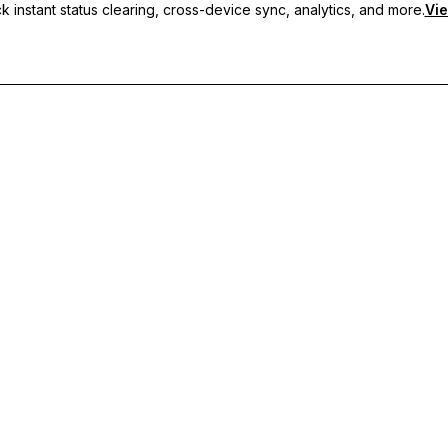
 instant status clearing, cross-device sync, analytics, and more.
Vie
кие статусы, синхронизацию между устройствами и приорите