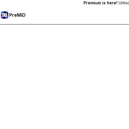
Premium is here!
Unlock
PreMiD
Разблокировка премиум-функций
Получите мгновенную очистку статуса, пользовательс
Перейти на премиум