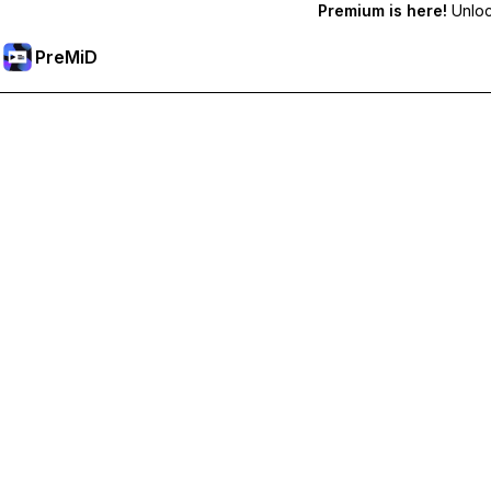
Premium is here!
Unlock
PreMiD
Разблокировка премиум-функций
Получите мгновенную очистку статуса, пользовательс
Перейти на премиум