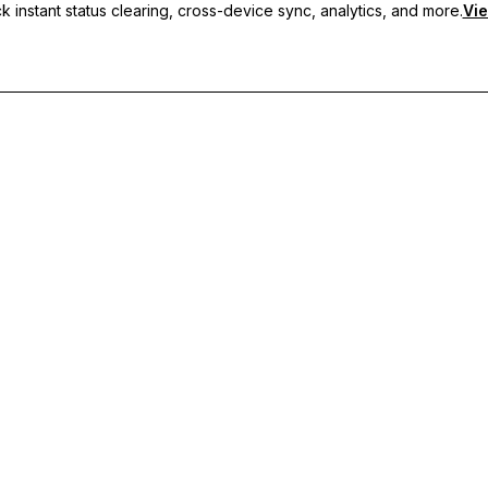
 instant status clearing, cross-device sync, analytics, and more.
Vie
кие статусы, синхронизацию между устройствами и приорите