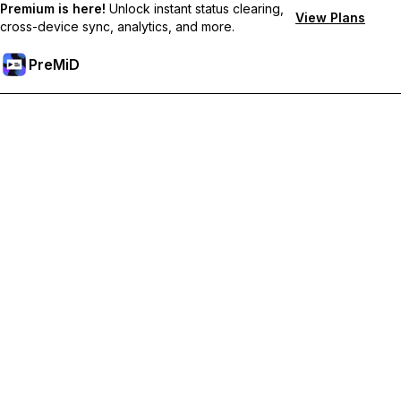
Premium is here!
Unlock instant status clearing,
View Plans
cross-device sync, analytics, and more.
PreMiD
Разблокировка премиум-функций
Получите мгновенную очистку статуса, пользовательские
статусы, синхронизацию между устройствами и