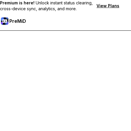
Premium is here!
Unlock instant status clearing,
View Plans
cross-device sync, analytics, and more.
PreMiD
Разблокировка премиум-функций
Получите мгновенную очистку статуса, пользовательские
статусы, синхронизацию между устройствами и