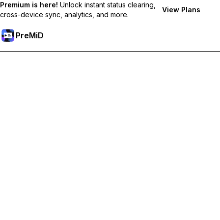
Premium is here!
Unlock instant status clearing,
View Plans
cross-device sync, analytics, and more.
PreMiD
Разблокировка премиум-функций
Получите мгновенную очистку статуса, пользовательские
статусы, синхронизацию между устройствами и