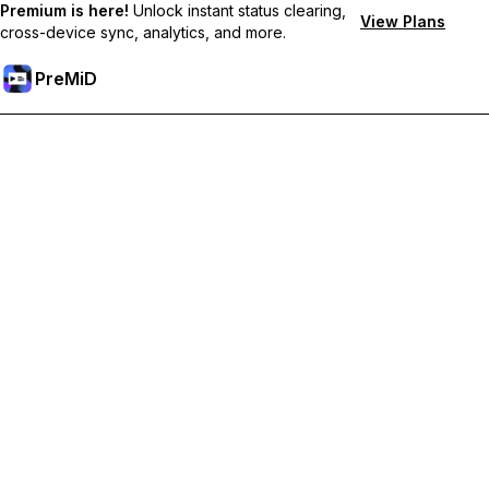
Premium is here!
Unlock instant status clearing,
View Plans
cross-device sync, analytics, and more.
PreMiD
Разблокировка премиум-функций
Получите мгновенную очистку статуса, пользовательские
статусы, синхронизацию между устройствами и