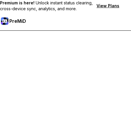
Premium is here!
Unlock instant status clearing,
View Plans
cross-device sync, analytics, and more.
PreMiD
Разблокировка премиум-функций
Получите мгновенную очистку статуса, пользовательские
статусы, синхронизацию между устройствами и