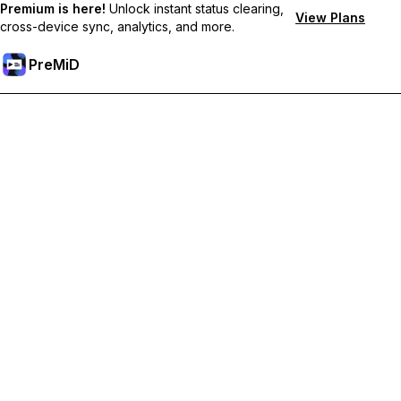
Premium is here!
Unlock instant status clearing,
View Plans
cross-device sync, analytics, and more.
PreMiD
Разблокировка премиум-функций
Получите мгновенную очистку статуса, пользовательские
статусы, синхронизацию между устройствами и