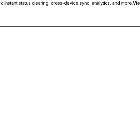
 instant status clearing, cross-device sync, analytics, and more.
Vie
кие статусы, синхронизацию между устройствами и приорите