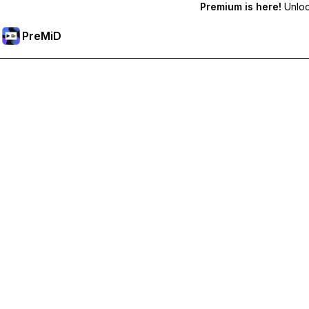
Premium is here!
Unlock
PreMiD
Разблокировка премиум-функций
Получите мгновенную очистку статуса, пользовательс
Перейти на премиум