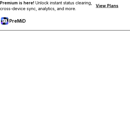
Premium is here!
Unlock instant status clearing,
View Plans
cross-device sync, analytics, and more.
PreMiD
Разблокировка премиум-функций
Получите мгновенную очистку статуса, пользовательские
статусы, синхронизацию между устройствами и