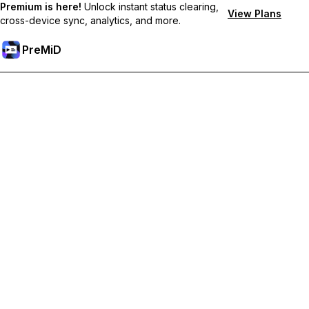
Premium is here!
Unlock instant status clearing,
View Plans
cross-device sync, analytics, and more.
PreMiD
Разблокировка премиум-функций
Получите мгновенную очистку статуса, пользовательские
статусы, синхронизацию между устройствами и