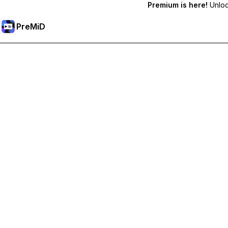
Premium is here!
Unlock
PreMiD
Разблокировка премиум-функций
Получите мгновенную очистку статуса, пользовательс
Перейти на премиум