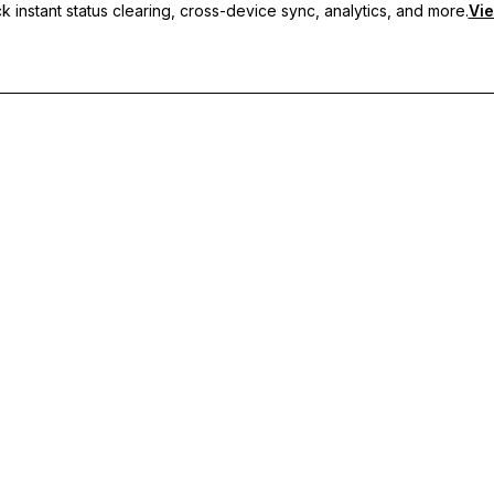
 instant status clearing, cross-device sync, analytics, and more.
Vie
кие статусы, синхронизацию между устройствами и приорите