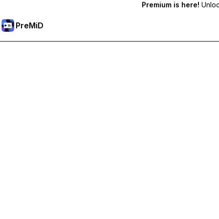
Premium is here!
Unlock
PreMiD
Разблокировка премиум-функций
Получите мгновенную очистку статуса, пользовательс
Перейти на премиум