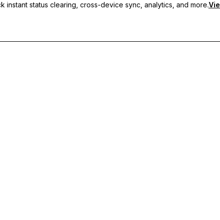
 instant status clearing, cross-device sync, analytics, and more.
Vie
кие статусы, синхронизацию между устройствами и приорите