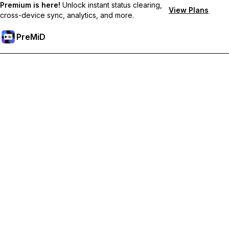
Premium is here!
Unlock instant status clearing,
View Plans
cross-device sync, analytics, and more.
PreMiD
Разблокировка премиум-функций
Получите мгновенную очистку статуса, пользовательские
статусы, синхронизацию между устройствами и