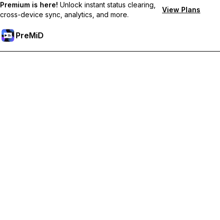
Premium is here!
Unlock instant status clearing,
View Plans
cross-device sync, analytics, and more.
PreMiD
Разблокировка премиум-функций
Получите мгновенную очистку статуса, пользовательские
статусы, синхронизацию между устройствами и