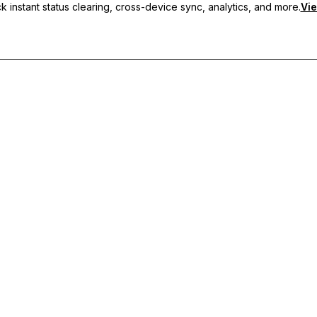
 instant status clearing, cross-device sync, analytics, and more.
Vie
кие статусы, синхронизацию между устройствами и приорите