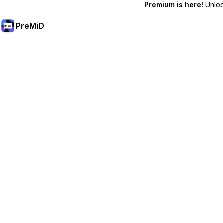
Premium is here!
Unlock
PreMiD
Разблокировка премиум-функций
Получите мгновенную очистку статуса, пользовательс
Перейти на премиум