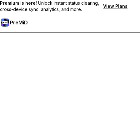
Premium is here!
Unlock instant status clearing,
View Plans
cross-device sync, analytics, and more.
PreMiD
Разблокировка премиум-функций
Получите мгновенную очистку статуса, пользовательские
статусы, синхронизацию между устройствами и