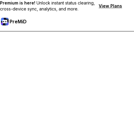
Premium is here!
Unlock instant status clearing,
View Plans
cross-device sync, analytics, and more.
PreMiD
Разблокировка премиум-функций
Получите мгновенную очистку статуса, пользовательские
статусы, синхронизацию между устройствами и