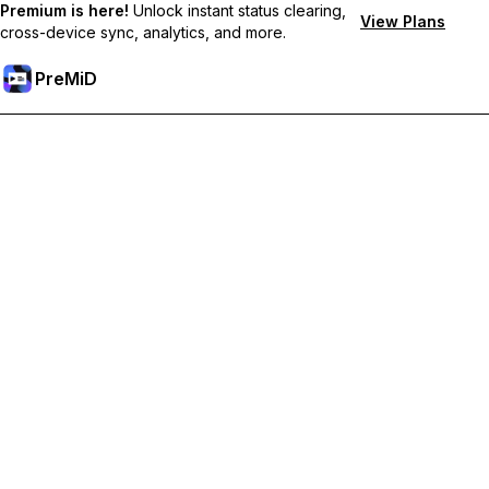
Premium is here!
Unlock instant status clearing,
View Plans
cross-device sync, analytics, and more.
PreMiD
Разблокировка премиум-функций
Получите мгновенную очистку статуса, пользовательские
статусы, синхронизацию между устройствами и