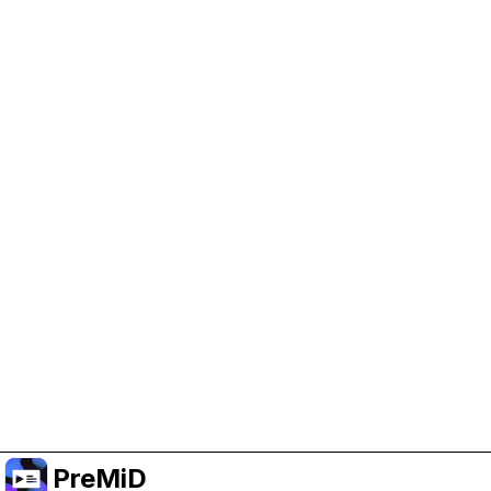
Help Support PreMiD
Enabling advertising cookies helps us fund
development and keep the project running.
Manage Cookies
Or subscribe to Premium for an ad-free
experience while still supporting the project.
Faça upgrade para o Premium
PreMiD