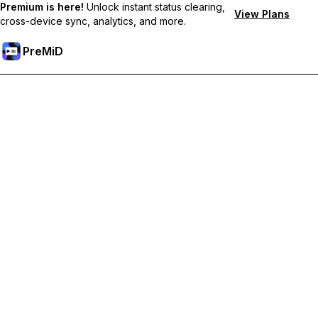
Premium is here!
Unlock instant status clearing,
View Plans
cross-device sync, analytics, and more.
PreMiD
Desbloqueie recursos premium
Get instant status clearing, custom statuses, cross-device sync,
and priority support
Tornar-se Premium