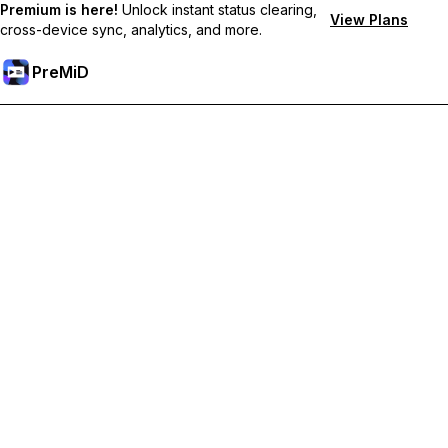
Premium is here!
Unlock instant status clearing,
View Plans
cross-device sync, analytics, and more.
PreMiD
Desbloqueie os recursos Premium
Obtenha limpeza instantânea de status, status personalizados,
sincronização entre dispositivos e suporte prioritário.
Torne-se Premium