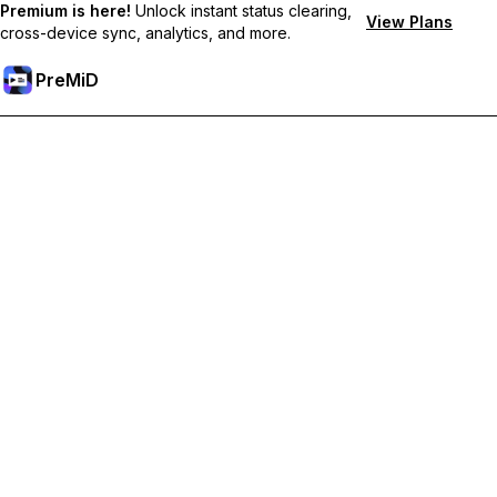
Premium is here!
Unlock instant status clearing,
View Plans
cross-device sync, analytics, and more.
PreMiD
Desbloqueie os recursos Premium
Obtenha limpeza instantânea de status, status personalizados,
sincronização entre dispositivos e suporte prioritário.
Torne-se Premium