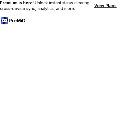
Premium is here!
Unlock instant status clearing,
View Plans
cross-device sync, analytics, and more.
PreMiD
Desbloqueie os recursos Premium
Obtenha limpeza instantânea de status, status personalizados,
sincronização entre dispositivos e suporte prioritário.
Torne-se Premium