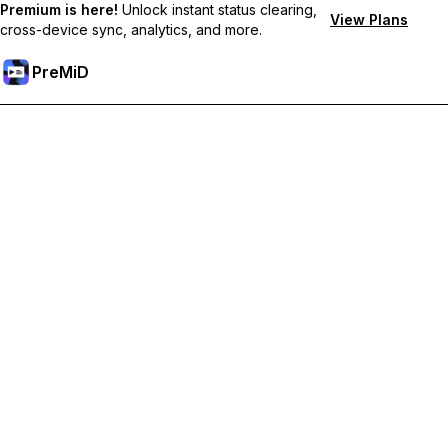
Premium is here!
Unlock instant status clearing,
View Plans
cross-device sync, analytics, and more.
PreMiD
Desbloqueie os recursos Premium
Obtenha limpeza instantânea de status, status personalizados,
sincronização entre dispositivos e suporte prioritário.
Torne-se Premium