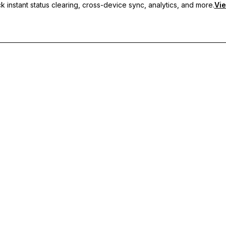
 instant status clearing, cross-device sync, analytics, and more.
Vie
 sincronização entre dispositivos e suporte prioritário.