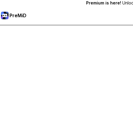
Premium is here!
Unlock
PreMiD
Desbloqueie os recursos Premium
Obtenha limpeza instantânea de status, status personalizados,
Torne-se Premium