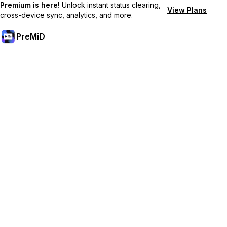
Premium is here!
Unlock instant status clearing,
View Plans
cross-device sync, analytics, and more.
PreMiD
Desbloqueie os recursos Premium
Obtenha limpeza instantânea de status, status personalizados,
sincronização entre dispositivos e suporte prioritário.
Torne-se Premium