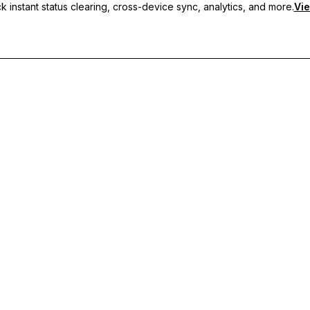
 instant status clearing, cross-device sync, analytics, and more.
Vie
 sincronização entre dispositivos e suporte prioritário.