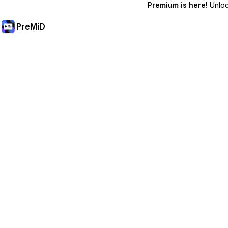
Premium is here!
Unlock
PreMiD
Desbloqueie os recursos Premium
Obtenha limpeza instantânea de status, status personalizados,
Torne-se Premium