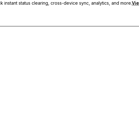
 instant status clearing, cross-device sync, analytics, and more.
Vie
 sincronização entre dispositivos e suporte prioritário.