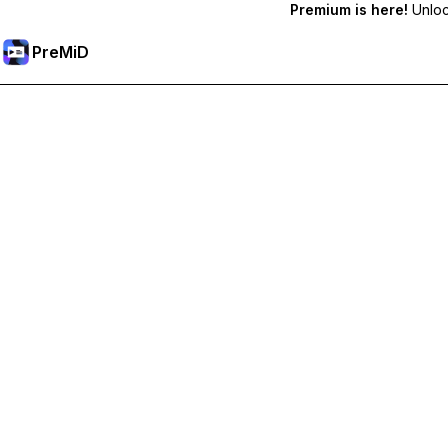
Premium is here!
Unlock
PreMiD
Desbloqueie os recursos Premium
Obtenha limpeza instantânea de status, status personalizados,
Torne-se Premium