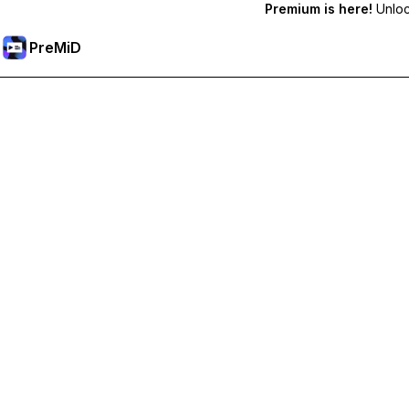
Premium is here!
Unlock
PreMiD
Desbloqueie os recursos Premium
Obtenha limpeza instantânea de status, status personalizados,
Torne-se Premium