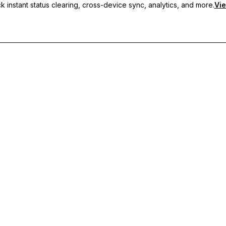
 instant status clearing, cross-device sync, analytics, and more.
Vie
 sincronização entre dispositivos e suporte prioritário.