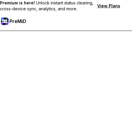
Premium is here!
Unlock instant status clearing,
View Plans
cross-device sync, analytics, and more.
PreMiD
Desbloqueie os recursos Premium
Obtenha limpeza instantânea de status, status personalizados,
sincronização entre dispositivos e suporte prioritário.
Torne-se Premium