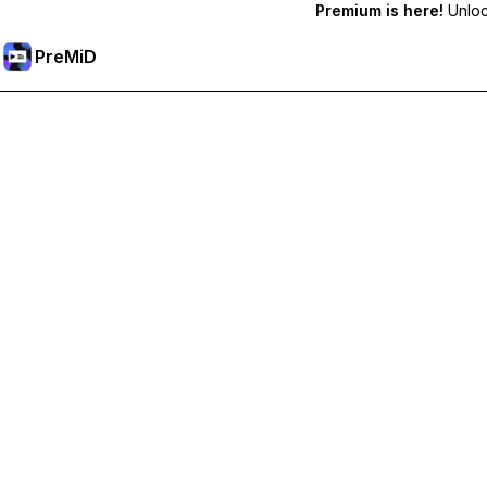
Premium is here!
Unlock
PreMiD
Desbloqueie os recursos Premium
Obtenha limpeza instantânea de status, status personalizados,
Torne-se Premium