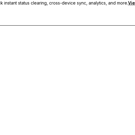
 instant status clearing, cross-device sync, analytics, and more.
Vie
 sincronização entre dispositivos e suporte prioritário.