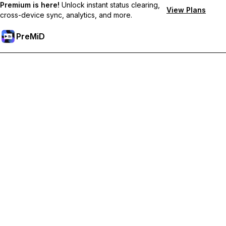
Premium is here!
Unlock instant status clearing,
View Plans
cross-device sync, analytics, and more.
PreMiD
Desbloqueie os recursos Premium
Obtenha limpeza instantânea de status, status personalizados,
sincronização entre dispositivos e suporte prioritário.
Torne-se Premium