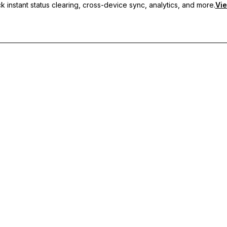
 instant status clearing, cross-device sync, analytics, and more.
Vie
 sincronização entre dispositivos e suporte prioritário.