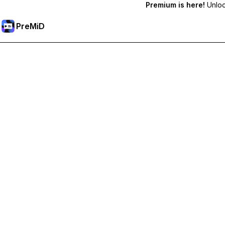
Premium is here!
Unlock
PreMiD
Desbloqueie os recursos Premium
Obtenha limpeza instantânea de status, status personalizados,
Torne-se Premium