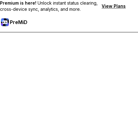
Premium is here!
Unlock instant status clearing,
View Plans
cross-device sync, analytics, and more.
PreMiD
Desbloqueie os recursos Premium
Obtenha limpeza instantânea de status, status personalizados,
sincronização entre dispositivos e suporte prioritário.
Torne-se Premium