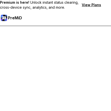
Premium is here!
Unlock instant status clearing,
View Plans
cross-device sync, analytics, and more.
PreMiD
Desbloqueie os recursos Premium
Obtenha limpeza instantânea de status, status personalizados,
sincronização entre dispositivos e suporte prioritário.
Torne-se Premium