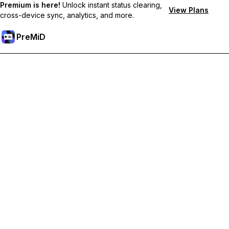
Premium is here!
Unlock instant status clearing,
View Plans
cross-device sync, analytics, and more.
PreMiD
Desbloqueie os recursos Premium
Obtenha limpeza instantânea de status, status personalizados,
sincronização entre dispositivos e suporte prioritário.
Torne-se Premium