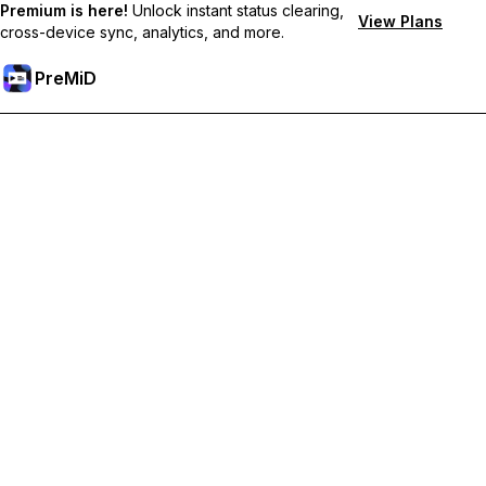
Premium is here!
Unlock instant status clearing,
View Plans
cross-device sync, analytics, and more.
PreMiD
Desbloqueie os recursos Premium
Obtenha limpeza instantânea de status, status personalizados,
sincronização entre dispositivos e suporte prioritário.
Torne-se Premium