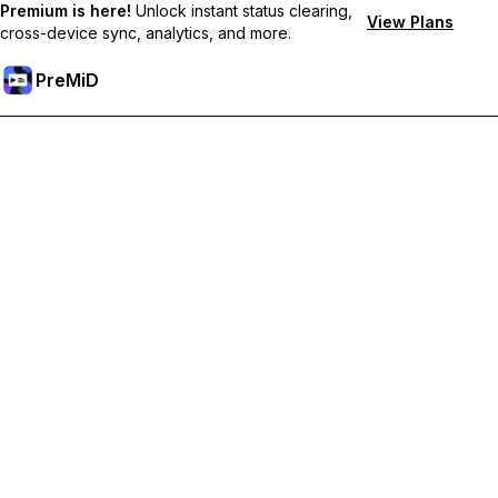
Premium is here!
Unlock instant status clearing,
View Plans
cross-device sync, analytics, and more.
PreMiD
Desbloqueie os recursos Premium
Obtenha limpeza instantânea de status, status personalizados,
sincronização entre dispositivos e suporte prioritário.
Torne-se Premium