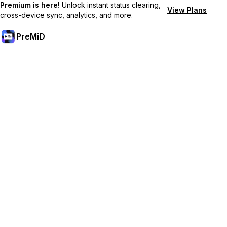
Premium is here!
Unlock instant status clearing,
View Plans
cross-device sync, analytics, and more.
PreMiD
Desbloqueie os recursos Premium
Obtenha limpeza instantânea de status, status personalizados,
sincronização entre dispositivos e suporte prioritário.
Torne-se Premium