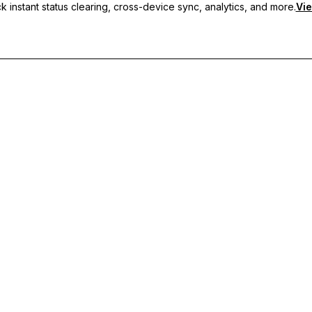
 instant status clearing, cross-device sync, analytics, and more.
Vie
 sincronização entre dispositivos e suporte prioritário.