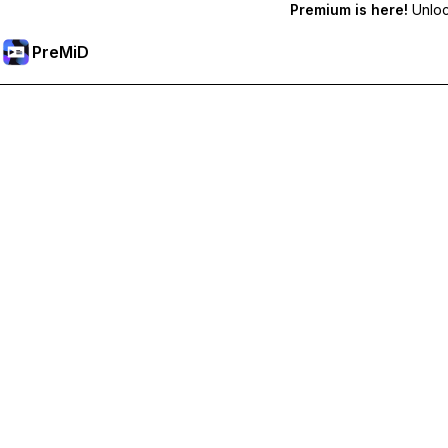
Premium is here!
Unlock
PreMiD
Desbloqueie os recursos Premium
Obtenha limpeza instantânea de status, status personalizados,
Torne-se Premium