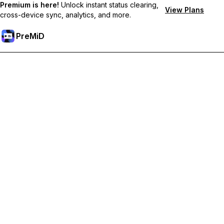
Premium is here!
Unlock instant status clearing,
View Plans
cross-device sync, analytics, and more.
PreMiD
Odblokuj funkcje Premium
Uzyskaj natychmiastowe czyszczenie statusu, niestandardowe
statusy, synchronizację między urządzeniami i priorytetowe
wsparcie
Przejdź na Premium