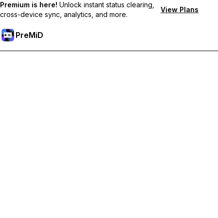
Premium is here!
Unlock instant status clearing,
View Plans
cross-device sync, analytics, and more.
PreMiD
Odblokuj funkcje Premium
Uzyskaj natychmiastowe czyszczenie statusu, niestandardowe
statusy, synchronizację między urządzeniami i priorytetowe
wsparcie
Przejdź na Premium