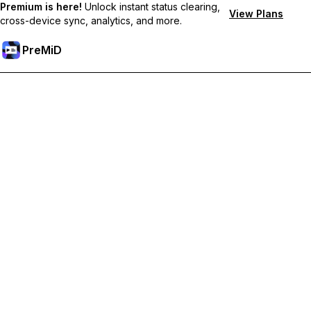
Premium is here!
Unlock instant status clearing,
View Plans
cross-device sync, analytics, and more.
PreMiD
Odblokuj funkcje Premium
Uzyskaj natychmiastowe czyszczenie statusu, niestandardowe
statusy, synchronizację między urządzeniami i priorytetowe
wsparcie
Przejdź na Premium