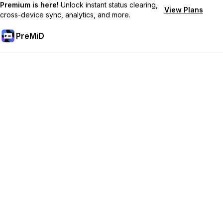
Premium is here!
Unlock instant status clearing,
View Plans
cross-device sync, analytics, and more.
PreMiD
Odblokuj funkcje Premium
Uzyskaj natychmiastowe czyszczenie statusu, niestandardowe
statusy, synchronizację między urządzeniami i priorytetowe
wsparcie
Przejdź na Premium