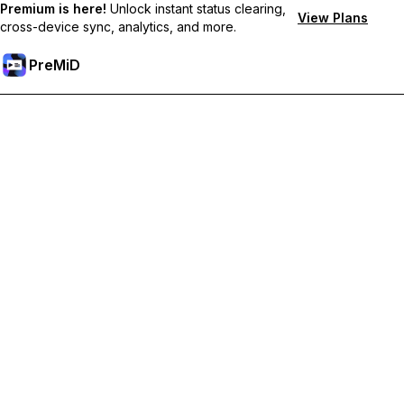
Premium is here!
Unlock instant status clearing,
View Plans
cross-device sync, analytics, and more.
PreMiD
Odblokuj funkcje Premium
Uzyskaj natychmiastowe czyszczenie statusu, niestandardowe
statusy, synchronizację między urządzeniami i priorytetowe
wsparcie
Przejdź na Premium