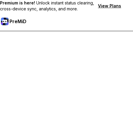
Premium is here!
Unlock instant status clearing,
View Plans
cross-device sync, analytics, and more.
PreMiD
Odblokuj funkcje Premium
Uzyskaj natychmiastowe czyszczenie statusu, niestandardowe
statusy, synchronizację między urządzeniami i priorytetowe
wsparcie
Przejdź na Premium