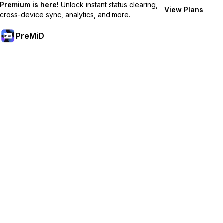
Premium is here!
Unlock instant status clearing,
View Plans
cross-device sync, analytics, and more.
PreMiD
Odblokuj funkcje Premium
Uzyskaj natychmiastowe czyszczenie statusu, niestandardowe
statusy, synchronizację między urządzeniami i priorytetowe
wsparcie
Przejdź na Premium